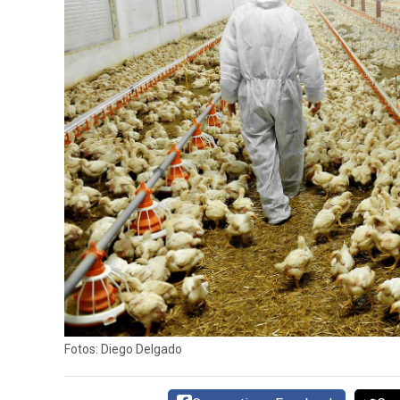
DIRECTORIO
CALENDARIO
MEDIA KIT
SERVICIOS
CONTÁCTENOS
AYUDA
TÉRMINOS
Y
CONDICIONES
Fotos: Diego Delgado
POLÍTICAS
DE
PRIVACIDAD