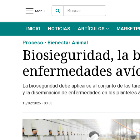
Menú
INICIO
NOTICIAS
ARTÍCULOS
MARKETP
INICIO
NOTICIAS RECIENTES
Proceso • Bienestar Animal
NOTICIAS
Biosieguridad, la 
ARTÍCULOS
enfermedades avíc
PRODUCCIÓN
PROCESO
La bioseguridad debe aplicarse al conjunto de las tar
PRODUCTO
y la diseminación de enfermedades en los planteles 
NUEVOS PRODUCTOS
10/02/2025 • 00:00
MARKETPLACE
REVISTAS
EVENTOS Y
CAPACITACIONES