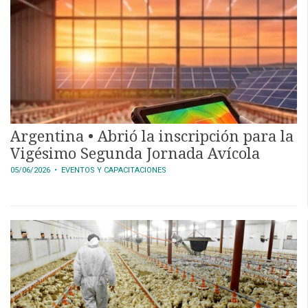
CALENDARIO
MEDIA KIT
SERVICIOS
Argentina • Abrió la inscripción para la
Vigésimo Segunda Jornada Avícola
05/06/2026
• EVENTOS Y CAPACITACIONES
CONTÁCTENOS
AYUDA
TÉRMINOS
Y
CONDICIONES
POLÍTICAS
DE
PRIVACIDAD
MAPA
DEL
SITIO