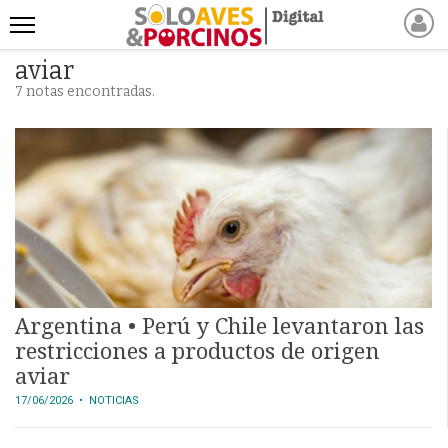
aviar
INICIO
7 notas encontradas.
NOTICIAS RECIENTES
NOTICIAS
ARTÍCULOS
PRODUCCIÓN
PROCESO
PRODUCTO
NUEVOS PRODUCTOS
MARKETPLACE
Argentina • Perú y Chile levantaron las
REVISTAS
restricciones a productos de origen
aviar
EVENTOS Y
17/06/2026
• NOTICIAS
CAPACITACIONES
DIRECTORIO