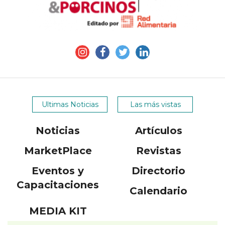
CONTÁCTENOS
AYUDA
TÉRMINOS
Y
CONDICIONES
POLÍTICAS
DE
PRIVACIDAD
MAPA
Ultimas Noticias
Las más vistas
DEL
SITIO
Noticias
Artículos
APP
PARA
SMARTPHONE
MarketPlace
Revistas
Eventos y
Directorio
Capacitaciones
Calendario
MEDIA KIT