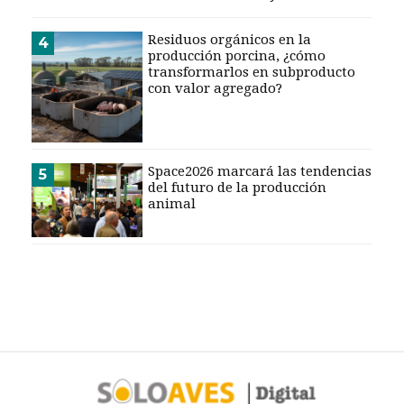
CALENDARIO
Residuos orgánicos en la
MEDIA KIT
4
producción porcina, ¿cómo
TEMAS DESTACADOS
transformarlos en subproducto
con valor agregado?
AVICULTURA
PRODUCCIÓN
TECNOLOGÍA
Space2026 marcará las tendencias
5
POLLO
del futuro de la producción
AVIGE
animal
ARGENTINA
MERCADO
SERVICIOS