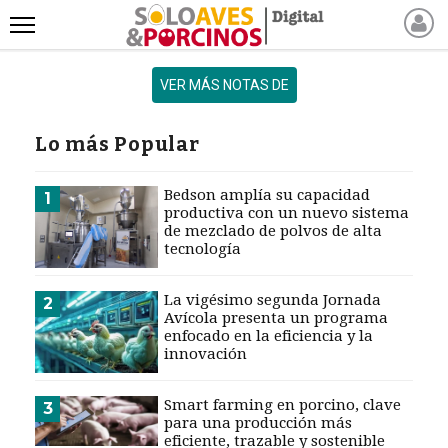
INICIO
VER MÁS NOTAS DE
NOTICIAS RECIENTES
NOTICIAS
Lo más Popular
ARTÍCULOS
PRODUCCIÓN
Bedson amplía su capacidad
1
productiva con un nuevo sistema
PROCESO
de mezclado de polvos de alta
tecnología
PRODUCTO
NUEVOS PRODUCTOS
La vigésimo segunda Jornada
2
MARKETPLACE
Avícola presenta un programa
enfocado en la eficiencia y la
REVISTAS
innovación
EVENTOS Y
CAPACITACIONES
Smart farming en porcino, clave
3
para una producción más
DIRECTORIO
eficiente, trazable y sostenible