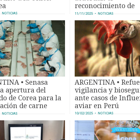
ea
reconocimiento de
zonificación para
 NOTICIAS
11/11/2025
• NOTICIAS
influenza aviar
TINA • Senasa
ARGENTINA • Refue
la apertura del
vigilancia y bioseg
o de Corea para la
ante casos de Influ
ación de carne
aviar en Perú
10/02/2025
• NOTICIAS
 NOTICIAS