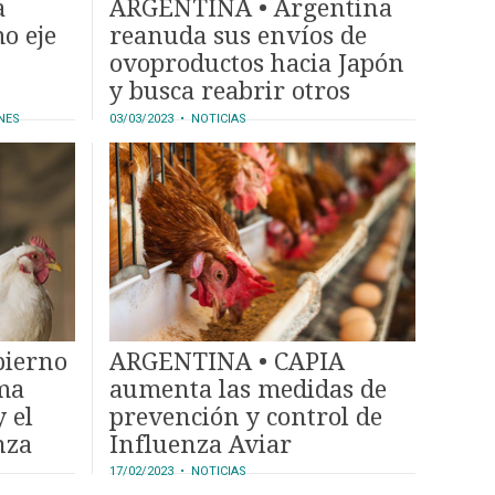
a
ARGENTINA • Argentina
o eje
reanuda sus envíos de
ovoproductos hacia Japón
y busca reabrir otros
mercados
NES
03/03/2023
• NOTICIAS
bierno
ARGENTINA • CAPIA
ma
aumenta las medidas de
 el
prevención y control de
nza
Influenza Aviar
17/02/2023
• NOTICIAS