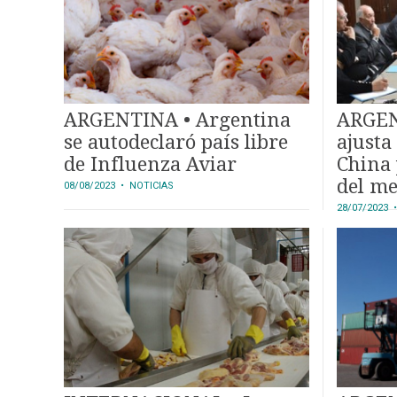
MAPA
DEL
SITIO
APP
PARA
SMARTPHONE
ARGENTINA • Argentina
ARGEN
se autodeclaró país libre
ajusta
de Influenza Aviar
China 
del me
08/08/2023
• NOTICIAS
28/07/2023
•