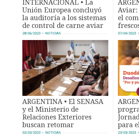
INTERNACIONAL • La
ARGEN
Unión Europea concluyó
Aviar:
la auditoría a los sistemas
el com
de control de carne aviar
fresco
de Argentina
Urugu
28/06/2023
• NOTICIAS
07/04/2023
•
ARGENTINA • El SENASA
ARGEN
y el Ministerio de
progr
Relaciones Exteriores
Jornad
buscan retomar
para e
exportación de
2023”
02/03/2023
• NOTICIAS
23/03/2023
•