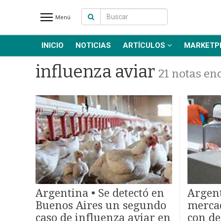
Menú
INICIO
NOTICIAS
ARTÍCULOS
MARKETP
INICIO
NOTICIAS RECIENTES
influenza aviar
21 notas en
NOTICIAS
ARTÍCULOS
PRODUCCIÓN
PROCESO
PRODUCTO
NUEVOS PRODUCTOS
MARKETPLACE
REVISTAS
Argentina • Se detectó en
Argent
EVENTOS Y
Buenos Aires un segundo
mercad
CAPACITACIONES
caso de influenza aviar en
con de