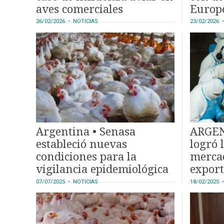
DIRECTORIO
aves comerciales
Europ
CALENDARIO
26/02/2026
• NOTICIAS
23/02/2026
•
MEDIA KIT
SERVICIOS
Argentina • Senasa
ARGEN
estableció nuevas
logró 
CONTÁCTENOS
condiciones para la
mercad
AYUDA
vigilancia epidemiológica
export
TÉRMINOS
activa de la Influenza
aviar
Y
07/07/2025
• NOTICIAS
18/02/2025
•
CONDICIONES
aviar
POLÍTICAS
DE
PRIVACIDAD