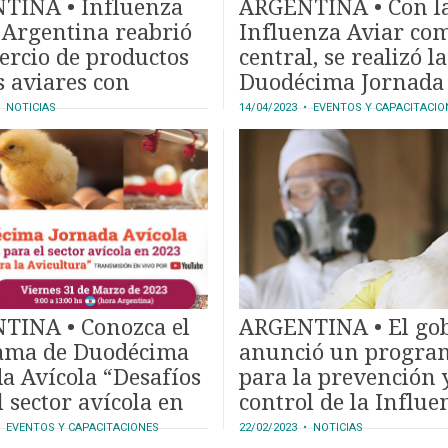
TINA • Influenza
ARGENTINA • Con l
 Argentina reabrió
Influenza Aviar com
ercio de productos
central, se realizó la
s aviares con
Duodécima Jornada
ay
Avícola
 NOTICIAS
14/04/2023
• EVENTOS Y CAPACITACIO
TINA • Conozca el
ARGENTINA • El go
ama de Duodécima
anunció un progra
a Avícola “Desafíos
para la prevención y
l sector avícola en
control de la Influe
Aviar
 EVENTOS Y CAPACITACIONES
22/02/2023
• NOTICIAS